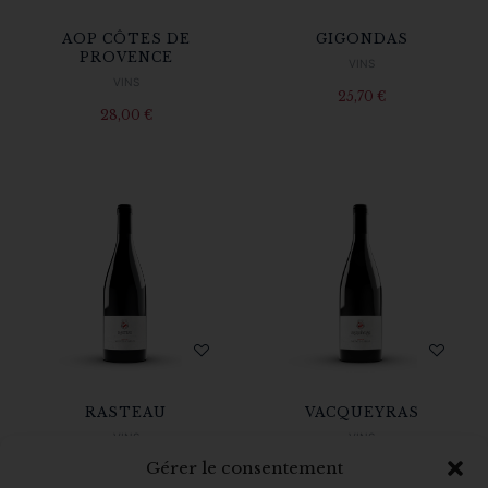
AOP CÔTES DE
GIGONDAS
PROVENCE
VINS
VINS
25,70
€
28,00
€
RASTEAU
VACQUEYRAS
VINS
VINS
Gérer le consentement
20,90
€
20,40
€