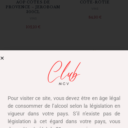
AOP CÔTES DE
CÔTE-RÔTIE
PROVENCE – JEROBOAM
VINS
300CL
84,30
€
VINS
102,10
€
Pour visiter ce site, vous devez être en âge légal
CONDRIEU
CHATEAUNEUF DU PAPE
de consommer de l’alcool selon la législation en
VINS
VINS
vigueur dans votre pays. S’il n’existe pas de
60,50
€
42,90
€
législation à cet égard dans votre pays, vous