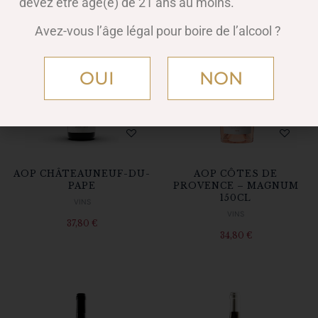
devez être âgé(e) de 21 ans au moins.
Avez-vous l’âge légal pour boire de l’alcool ?
OUI
NON
AOP CHÂTEAUNEUF-DU-
AOP CÔTES DE
PAPE
PROVENCE – MAGNUM
150CL
VINS
VINS
37,80
€
34,80
€