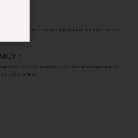
s gibiers ou des fromages à pâte dure. En oûtre ce vin
MCV ?
illeurs vins de la région, avec des tarifs avantageux
nd collect à Nice.