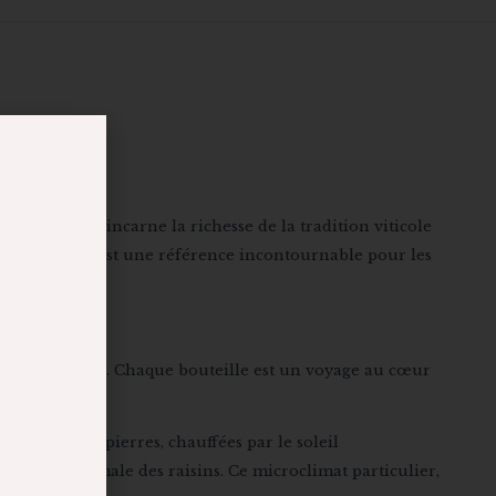
RHÔNE
 emblématique incarne la richesse de la tradition viticole
uneuf-du-Pape est une référence incontournable pour les
vins d’exception. Chaque bouteille est un voyage au cœur
roulés ». Ces pierres, chauffées par le soleil
ration optimale des raisins. Ce microclimat particulier,