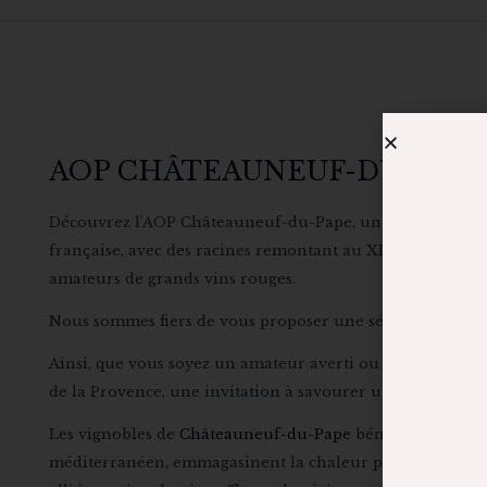
AOP CHÂTEAUNEUF-DU-PAPE 
Découvrez l’AOP Châteauneuf-du-Pape, un vin d’excepti
française, avec des racines remontant au XIVe siècle. Ré
amateurs de grands vins rouges.
Nous sommes fiers de vous proposer une sélection des m
Ainsi, que vous soyez un amateur averti ou un novice curi
de la Provence, une invitation à savourer un patrimoine 
Les vignobles de
Châteauneuf-du-Pape
bénéficient d’un t
méditerranéen, emmagasinent la chaleur pendant la journé