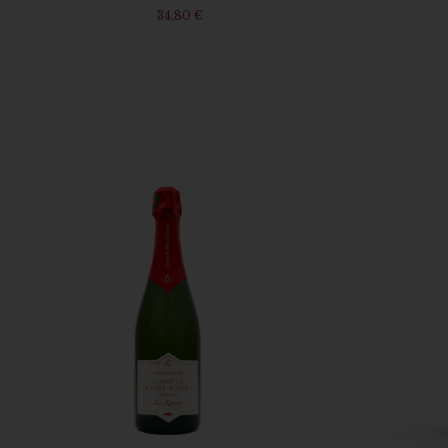
34,80
€