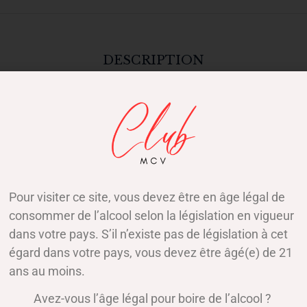
DESCRIPTION
: UN JOYAU DE LA VALLÉE DU 
on au cœur de la prestigieuse
Vallée du Rhône
. En effet ce cru
putée pour ses vins puissants et élégants, l’appellation Châtea
Pour visiter ce site, vous devez être en âge légal de
eilleurs Châteauneuf-du-Pape sur notre boutique en ligne.
consommer de l’alcool selon la législation en vigueur
eux, laissez-vous séduire par l’élégance et la richesse de ces 
dans votre pays. S’il n’existe pas de législation à cet
viticole unique et à partager des moments inoubliables.
égard dans votre pays, vous devez être âgé(e) de 21
ans au moins.
erroir unique, caractérisé par un sol caillouteux appelé « galets 
e et la restituent aux vignes la nuit, favorisant ainsi une matu
Avez-vous l’âge légal pour boire de l’alcool ?