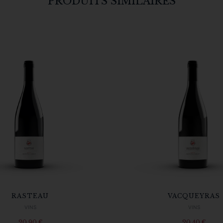
PRODUITS SIMILAIRES
RASTEAU
VACQUEYRAS
VINS
VINS
20,90
€
20,40
€