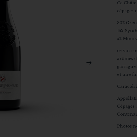
Ce Châte
cépages 
80% Gren
15% Syrah
5% Mourv
ce vin ro
arômes de
garrigue.
et une fi
Caractéri
Appellat
Cépages 
Contenan
Photos n