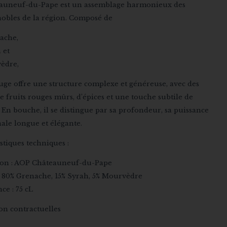
auneuf-du-Pape est un assemblage harmonieux des
nobles de la région. Composé de
ache,
 et
èdre,
uge offre une structure complexe et généreuse, avec des
 fruits rouges mûrs, d’épices et une touche subtile de
 En bouche, il se distingue par sa profondeur, sa puissance
nale longue et élégante.
stiques techniques :
ion : AOP Châteauneuf-du-Pape
: 80% Grenache, 15% Syrah, 5% Mourvèdre
ce : 75 cL
on contractuelles