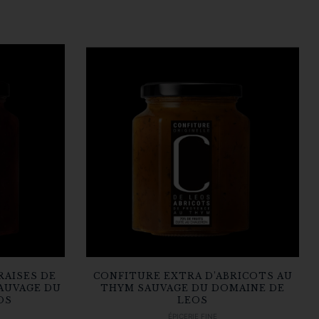
RAISES DE
CONFITURE EXTRA D’ABRICOTS AU
AUVAGE DU
THYM SAUVAGE DU DOMAINE DE
OS
LEOS
ÉPICERIE FINE