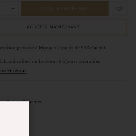
AJOUTER AU PANIER
ACHETER MAINTENANT
vraison gratuite à Monaco à partir de 90€ d'achat
ick and collect ou livré en : 3-5 jours ouvrables
ion et retour
D
s :
Caviar
,
Gourmet