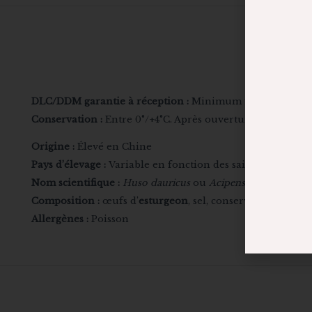
DLC/DDM garantie à réception :
Minimum 2 mois avant o
Conservation :
Entre 0°/+4°C. Après ouverture, à consomm
Origine :
Élevé en Chine
Pays d’élevage :
Variable en fonction des saisons, disponi
Nom scientifique :
Huso dauricus
ou
Acipenser schrencki x
Composition :
œufs d’
esturgeon
, sel, conservateur E285
Allergènes :
Poisson