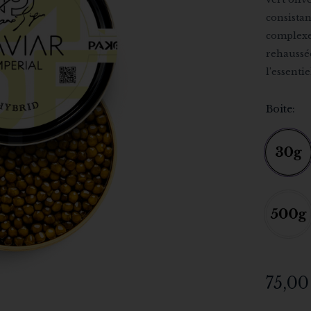
consistan
complexes
rehaussée
l’essenti
Boite
75,0