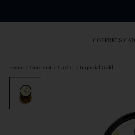
COFFRETS CA
Home
Gourmet
Caviar
Imperial Gold