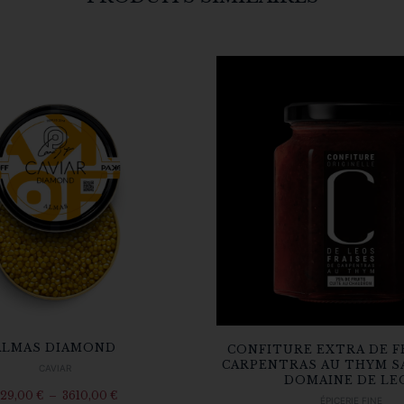
ALMAS DIAMOND
CONFITURE EXTRA DE F
CARPENTRAS AU THYM S
CAVIAR
DOMAINE DE LE
29,00
€
–
3610,00
€
ÉPICERIE FINE