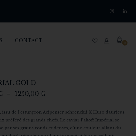
S
CONTACT
0
RIAL GOLD
€
–
1250,00
€
, issu de l’esturgeon Acipenser schrenckii X Huso dauricus,
oix préféré des grands chefs. Le caviar Pakoff Impérial se
se par ses grains ronds et denses, d’une couleur allant du
e au doré, réputés pour leur fermeté et leur excellente