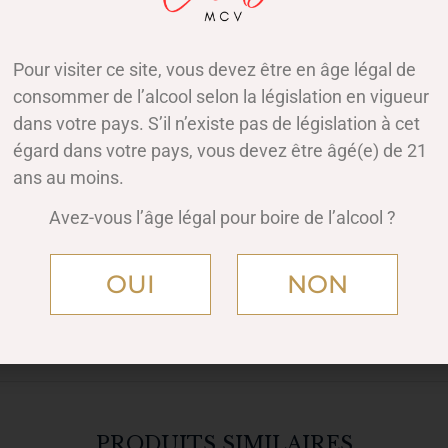
Pour visiter ce site, vous devez être en âge légal de
DESCRIPTION
AVIS (0)
consommer de l’alcool selon la législation en vigueur
dans votre pays. S’il n’existe pas de législation à cet
uverture.
égard dans votre pays, vous devez être âgé(e) de 21
er sous 3 jours.
ans au moins.
Avez-vous l’âge légal pour boire de l’alcool ?
bilité sur demande.
 Huso dauricus
OUI
NON
PRODUITS SIMILAIRES