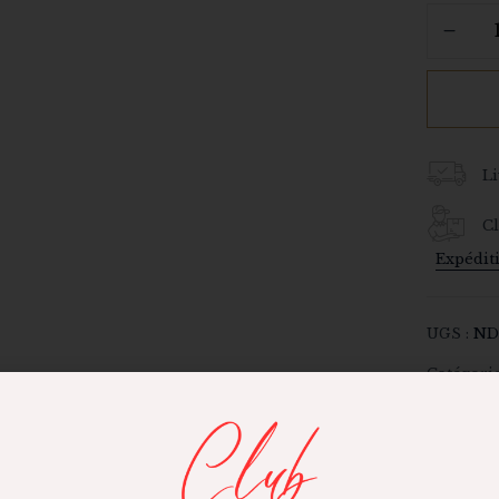
Li
Cl
Expédit
UGS :
N
Catégorie
Share :